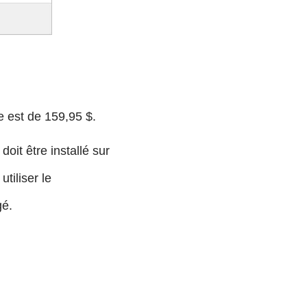
ce est de 159,95 $.
it être installé sur
tiliser le
gé.