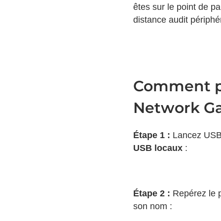
êtes sur le point de pa
distance audit périphé
Comment pa
Network G
Étape 1 :
Lancez USB N
USB locaux
:
Étape 2 :
Repérez le p
son nom :