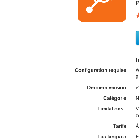
P
Configuration requise
W
9
Dernière version
v
Catégorie
N
Limitations :
V
c
Tarifs
À
Les langues
E