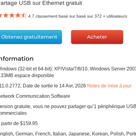
artage USB sur Ethernet gratuit
4.7
classement basé sur basé sur
372
+ utilisateurs
Obtenez gratuitement
Acheter
Information
indows (32-bit et 64-bit): XP/Vista/7/8/10, Windows Server 2
.33MB
espace disponible
11.0.2772
, Date de sortie
le 14 Avr, 2026
Notes de mise à jour
etwork Communication Software
ersion gratuite, vous ne pouvez partager qu’1 périphérique USB 
ommerciales
 partir de $159.95
nglish, German, French, Italian, Japanese, Korean, Polish, Por