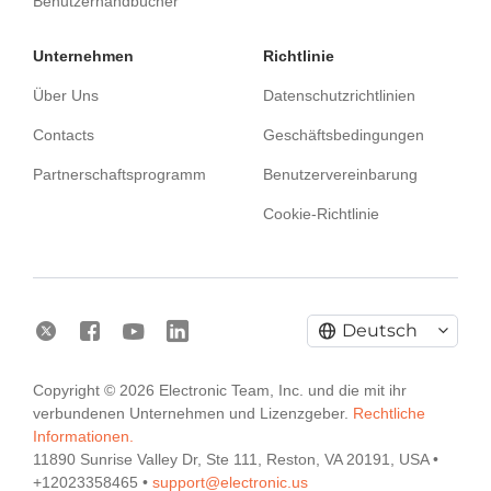
Benutzerhandbücher
Unternehmen
Richtlinie
Über Uns
Datenschutzrichtlinien
Contacts
Geschäftsbedingungen
Partnerschaftsprogramm
Benutzervereinbarung
Cookie-Richtlinie
Deutsch
Copyright © 2026 Electronic Team, Inc. und die mit ihr
Electronic Team uses cookies to personalize your
verbundenen Unternehmen und Lizenzgeber.
Rechtliche
experience on our website. By continuing to use this
Informationen.
site, you agree to our cookie policy. Click
here
to
11890 Sunrise Valley Dr, Ste 111, Reston, VA 20191, USA •
learn more.
+12023358465 •
support@electronic.us