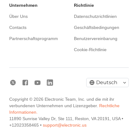
Unternehmen
Richtlinie
Über Uns
Datenschutzrichtlinien
Contacts
Geschäftsbedingungen
Partnerschaftsprogramm
Benutzervereinbarung
Cookie-Richtlinie
Deutsch
Copyright © 2026 Electronic Team, Inc. und die mit ihr
verbundenen Unternehmen und Lizenzgeber.
Rechtliche
Informationen.
11890 Sunrise Valley Dr, Ste 111, Reston, VA 20191, USA •
Electronic Team uses cookies to personalize your
+12023358465 •
support@electronic.us
experience on our website. By continuing to use this
site, you agree to our cookie policy. Click
here
to