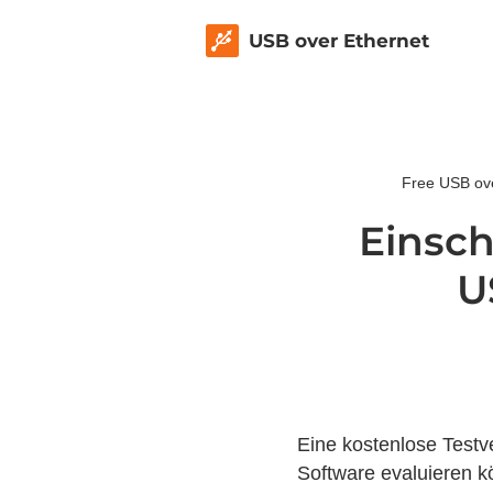
USB over Ethernet
Free USB ove
Einsch
U
Eine kostenlose Testv
Software evaluieren k