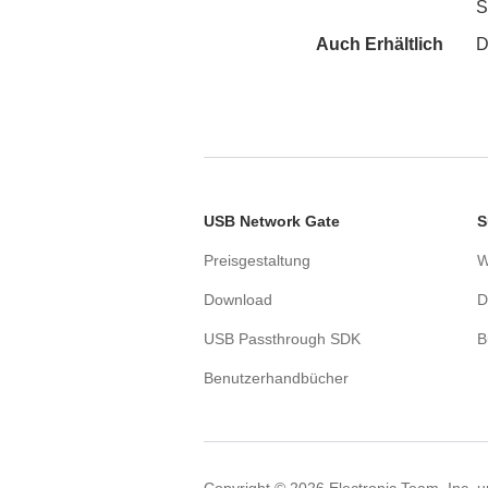
S
Auch Erhältlich
D
USB Network Gate
S
Preisgestaltung
W
Download
D
USB Passthrough SDK
B
Benutzerhandbücher