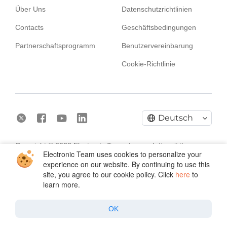
Über Uns
Datenschutzrichtlinien
Contacts
Geschäftsbedingungen
Partnerschaftsprogramm
Benutzervereinbarung
Cookie-Richtlinie
Deutsch
Copyright © 2026 Electronic Team, Inc. und die mit ihr
Electronic Team uses cookies to personalize your
verbundenen Unternehmen und Lizenzgeber.
Rechtliche
experience on our website. By continuing to use this
Informationen.
site, you agree to our cookie policy. Click
here
to
11890 Sunrise Valley Dr, Ste 111, Reston, VA 20191, USA •
learn more.
+12023358465 •
support@electronic.us
OK