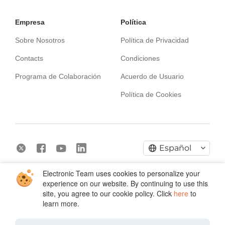
Empresa
Política
Sobre Nosotros
Política de Privacidad
Contacts
Condiciones
Programa de Colaboración
Acuerdo de Usuario
Política de Cookies
Español
Electronic Team uses cookies to personalize your
Copyright © 2026 Electronic Team, Inc., sus filiales y
experience on our website. By continuing to use this
licenciadores.
Información Legal.
site, you agree to our cookie policy. Click
here
to
11890 Sunrise Valley Dr, Ste 111, Reston, VA 20191, USA •
learn more.
+12023358465 •
support@electronic.us