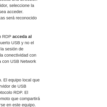
idor, seleccione la
esea acceder.
etas será reconocido
ión RDP
acceda al
puerto USB y no el
 la sesión de
la conectividad con
ema con USB Network
o. El equipo local que
ervidor de USB
otocolo RDP. El
remoto que compartirá
rse en este equipo.